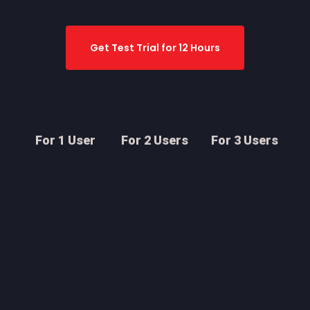
Get Test Trial for 12 Hours
For 1 User
For 2 Users
For 3 Users