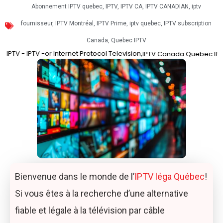
Abonnement IPTV quebec
,
IPTV
,
IPTV CA
,
IPTV CANADIAN
,
iptv
fournisseur
,
IPTV Montréal
,
IPTV Prime
,
iptv quebec
,
IPTV subscription
Canada
,
Quebec IPTV
or Internet Protocol Television,
Best IPTV 
IPTV Canada
Quebec IPTV
Bienvenue dans le monde de l’
IPTV léga Québec
!
Si vous êtes à la recherche d’une alternative
fiable et légale à la télévision par câble